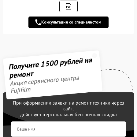
Ремонт материнской
3300 рублей
платы
Консультация со специалистом
Устранение битых
пикселей на CCD/CMOS
3900 рублей
матрице
Чистка CCD/CMOS
3500 рублей
Получите 1500 рублей на
матрицы
ремонт
Замена материнской
3300 рублей
Акция сервисного центра
платы
Fujifilm
Замена линз
2450 рублей
При оформлении заявки на ремонт техники через
Замена аккумулятора
500 рублей
сайт,
действует персональная бессрочная скидка
Замена байонета
3400 рублей
Замена вспышки
3050 рублей