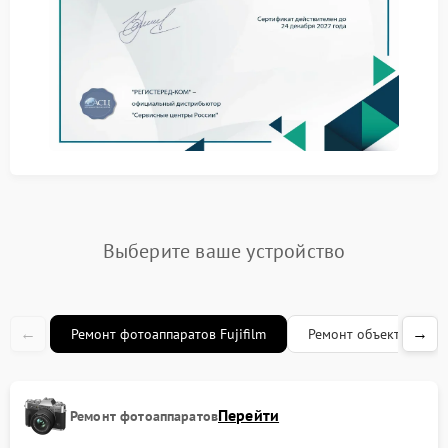
исправленного устройства. Опытные инженеры
строго соблюдают технические стандарты
производителя, что гарантирует качество и
надежность выполненных работ. Клиенты ценят нас
за оперативность, прозрачность стоимости и
внимательное отношение к каждой задаче.
Профессиональная диагностика с
использованием специализированного
оборудования
Использование оригинальных комплектующих
Гарантия на все виды выполненных работ
Соблюдение сроков ремонта без снижения
Выберите ваше устройство
качества
Как проходит ремонт
←
→
Ремонт фотоаппаратов Fujifilm
Ремонт объективов Fuj
Первым этапом является детальный анализ
состояния устройства. После этого согласовывается
объем необходимых работ и сроки их выполнения.
Специалисты проводят замену или восстановление
неисправных элементов, затем устройство проходит
Перейти
Ремонт фотоаппаратов
проверку функциональности. По завершении