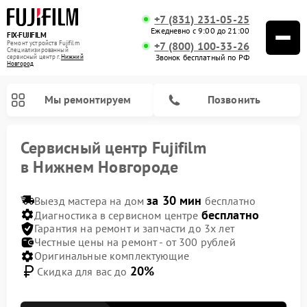
+7 (831) 231-05-25
Ежедневно с 9:00 до 21:00
FIX-FUJIFILM
Ремонт устройств Fujifilm
+7 (800) 100-33-26
Специализированный
Звонок бесплатный по РФ
cервисный центр г.
Нижний
Новгород
Мы ремонтируем
Позвонить
Сервисный центр Fujifilm
в Нижнем Новгороде
за 30 мин
Выезд мастера на дом
бесплатно
Ремонт цифровых биноклей Fujifilm
бесплатно
Диагностика в сервисном центре
Гарантия на ремонт и запчасти до 3х лет
Честные цены на ремонт - от 300 рублей
Оригинальные комплектующие
20%
Скидка для вас до