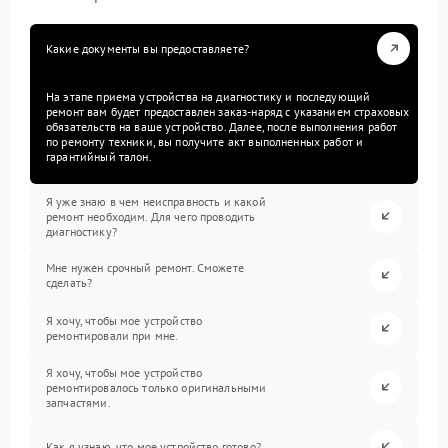
Какие документы вы предоставляете?
На этапе приема устройства на диагностику и последующий
ремонт вам будет предоставлен заказ-наряд с указанием страховых
обязательств на ваше устройство. Далее, после выполнения работ
по ремонту техники, вы получите акт выполненных работ и
гарантийный талон.
Я уже знаю в чем неисправность и какой
ремонт необходим. Для чего проводить
диагностику?
Мне нужен срочный ремонт. Сможете
сделать?
Я хочу, чтобы мое устройство
ремонтировали при мне.
Я хочу, чтобы мое устройство
ремонтировалось только оригинальными
запчастями.
Как я узнаю, что мое устройство готово?