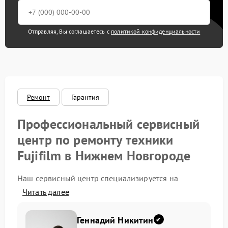
Замена диска
2100 рублей
управления
Отправляя, Вы соглашаетесь с
политикой конфиденциальности
Замена дисплея (экрана)
2200 рублей
Замена задней панели
2100 рублей
Ремонт
Гарантия
Замена затвора
2300 рублей
Профессиональный сервисный
Замена кнопки
2100 рублей
включения
центр по ремонту техники
Замена контроллера
Fujifilm в Нижнем Новгороде
2500 рублей
питания
Наш сервисный центр специализируется на
Замена корпуса
2200 рублей
обслуживании и ремонте техники одного из
Читать далее
ведущих мировых брендов. Мы выполняем работы
на высоком профессиональном уровне, используя
Юстировка
1700 рублей
оригинальные запчасти и современное
Геннадий Никитин
оборудование. Наша задача — вернуть устройствам